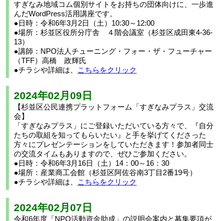
すぎなみ地域コム個別サイトをお持ちの団体向けに、一歩進
んだWordPress活用講座です。
●日時：令和6年3月2日（土）10:30～12:00
●場所：杉並区役所分庁舎 ４階会議室（杉並区成田東4-36-
13）
●講師：NPO法人チューニング・フォー・ザ・フューチャー
（TFF）高橋 政輝氏
●チラシや詳細は、
こちらをクリック
2024年02月09日
【杉並区公民連携プラットフォーム「すぎなみプラス」交流
会】
「すぎなみプラス」にご登録いただいている方々で、『自分
たちの取組を知ってもらいたい』と手を挙げてくださった
方々にプレゼンテーションをしていただきます！参加者同士
の交流タイムもありますので、ぜひご参加ください。
●日時：令和6年3月16日（土）14：00～16：30
●場所：産業商工会館（杉並区阿佐谷南3丁目2番19号）
●チラシや詳細は、
こちらをクリック
2024年02月07日
令和6年度「NPO活動資金助成」の説明会案内と募集要項が