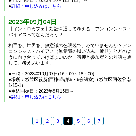
●申込開始日：2023年10月1日（日）～
●
詳細・申し込みはこちら
2023年09月04日
【イントロカフェ】対話を通して考える アンコンシャス・
バイアスってなんだろう？
相手を、世界を、無意識の色眼鏡で、みていませんか？アン
コンシャス・バイアス（無意識の思い込み、偏見）とどのよ
うに向き合っていけばよいのか、講師と参加者との対話を通
して、考えあいます。
●日時：2023年10月07日(16：00～18：00)
●場所：杉並区役所(西棟6階第5・6会議室)（杉並区阿佐谷南
1-15-1）
●申込開始日：2023年9月15日～
●
詳細・申し込みはこちら
1
2
3
4
5
6
7