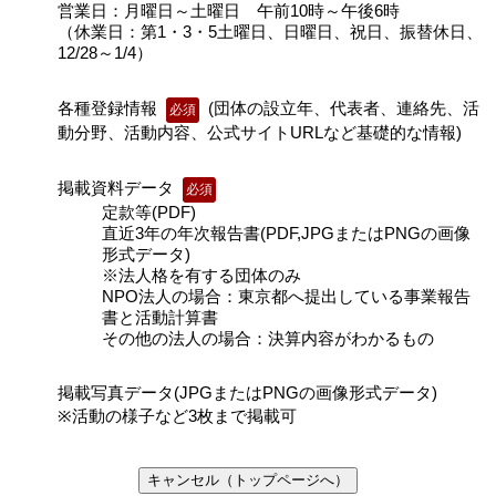
営業日：月曜日～土曜日 午前10時～午後6時
（休業日：第1・3・5土曜日、日曜日、祝日、振替休日、
12/28～1/4）
各種登録情報
(団体の設立年、代表者、連絡先、活
必須
動分野、活動内容、公式サイトURLなど基礎的な情報)
掲載資料データ
必須
定款等(PDF)
直近3年の年次報告書(PDF,JPGまたはPNGの画像
形式データ)
※法人格を有する団体のみ
NPO法人の場合：東京都へ提出している事業報告
書と活動計算書
その他の法人の場合：決算内容がわかるもの
掲載写真データ(JPGまたはPNGの画像形式データ)
※活動の様子など3枚まで掲載可
キャンセル（トップページへ）