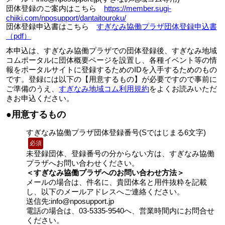
団体登録のご案内はこちら
https://member.sugi-
chiiki.com/nposupport/dantaitouroku/
団体登録申込書はこちら
すぎなみ協働プラザ団体登録申込書
（pdf）
本申込は、すぎなみ協働プラザでの団体登録後、すぎなみ地域
コムポータルに団体概要ページを設置し、各種イベント等の情
報をポータルサイトに登録するためのIDを入手するためのもの
です。登録には以下の【用意するもの】が必要ですので事前に
ご準備のうえ、
すぎなみ地域コム利用規約
をよくお読みいただ
きお申込ください。
●用意するもの
すぎなみ協働プラザ団体登録番号(Sではじまる6文字)
必須
未登録団体、登録番号の分からない方は、すぎなみ協働
プラザへお問い合わせください。
＜すぎなみ協働プラザへのお問い合わせ方法＞
メールの場合は、件名に、貴団体名と用件抜粋を記載
し、以下のメールアドレスへご連絡ください。
送信先:info@nposupport.jp
電話の場合は、03-5335-9540へ、営業時間内にお問合せ
ください。