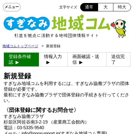
通常
大
特大
文字サイズ
地域コムトップページ
新規登録
登録条件確
情報入力
画面確認・送
送信完
認
信
了
新規登録
すぎなみ地域コムを利用するには、すぎなみ協働プラザの団体
登録が必要です。
最初にすぎなみ協働プラザで団体登録の手続きを行ってくださ
い。
〈団体登録に関するお問合せ〉
すぎなみ協働プラザ
杉並区阿佐谷南3-2-19 （産業商工会館内）
電話：03-5335-9540
メール：info@nposupport.jp(すぎなみ地域コム専用)