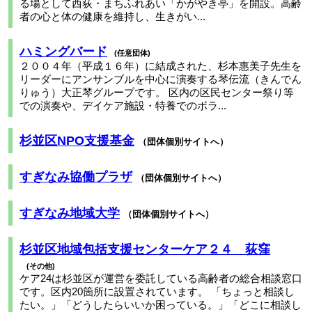
る場として西荻・まちふれあい「かがやき亭」を開設。高齢
者の心と体の健康を維持し、生きがい...
ハミングバード
任意団体
２００４年（平成１６年）に結成された、杉本惠美子先生を
リーダーにアンサンブルを中心に演奏する琴伝流（きんでん
りゅう）大正琴グループです。 区内の区民センター祭り等
での演奏や、デイケア施設・特養でのボラ...
杉並区NPO支援基金
（団体個別サイトへ）
すぎなみ協働プラザ
（団体個別サイトへ）
すぎなみ地域大学
（団体個別サイトへ）
杉並区地域包括支援センターケア２４ 荻窪
その他
ケア24は杉並区が運営を委託している高齢者の総合相談窓口
です。区内20箇所に設置されています。 「ちょっと相談し
たい。」「どうしたらいいか困っている。」「どこに相談し