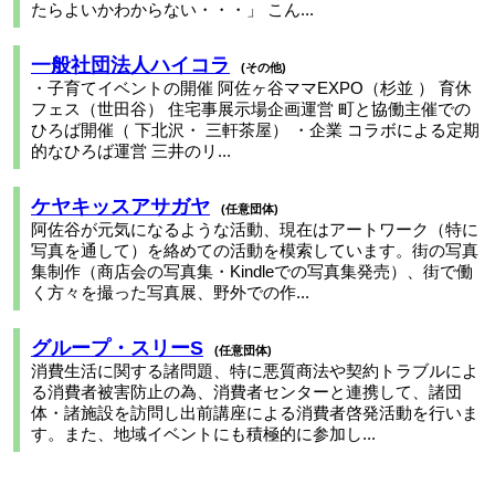
たらよいかわからない・・・」 こん...
一般社団法人ハイコラ
その他
・子育てイベントの開催 阿佐ヶ谷ママEXPO（杉並 ） 育休
フェス（世田谷） 住宅事展示場企画運営 町と協働主催での
ひろば開催（ 下北沢・ 三軒茶屋） ・企業 コラボによる定期
的なひろば運営 三井のリ...
ケヤキッスアサガヤ
任意団体
阿佐谷が元気になるような活動、現在はアートワーク（特に
写真を通して）を絡めての活動を模索しています。街の写真
集制作（商店会の写真集・Kindleでの写真集発売）、街で働
く方々を撮った写真展、野外での作...
グループ・スリーS
任意団体
消費生活に関する諸問題、特に悪質商法や契約トラブルによ
る消費者被害防止の為、消費者センターと連携して、諸団
体・諸施設を訪問し出前講座による消費者啓発活動を行いま
す。また、地域イベントにも積極的に参加し...