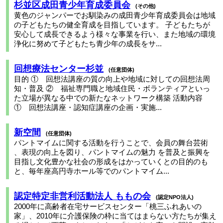
杉並区成田青少年育成委員会
その他
黄色のジャンパーでお馴染みの成田青少年育成委員会は地域
の子どもたちの健全育成を目指しています。 子どもたちが
安心して成長できるよう様々な事業を行い、また地域の環境
浄化に努めて子どもたち青少年の成長をサ...
回想療法センター杉並
任意団体
目的 ① 回想法講座の質の向上や地域に対しての回想法周
知・普及 ② 福祉専門職と地域住民・ボランティアといっ
た立場が異なる中での新たなネットワーク構築 活動内容
① 回想法講座・認知症講座の企画・実施...
新空間
任意団体
パントマイムに関する活動を行うことで、会員の舞台芸術
、表現の向上を図り、パントマイムの魅力 を普及と振興を
目指し文化豊かな社会の形成をはかっていくとの目的のも
と、毎年座高円寺ホール等でのパントマイム...
認定特定非営利活動法人 ももの会
認定NPO法人
2000年に高齢者在宅サービスセンター「桃三ふれあいの
家」、2010年に介護保険の枠に当てはまらない方たちが集え