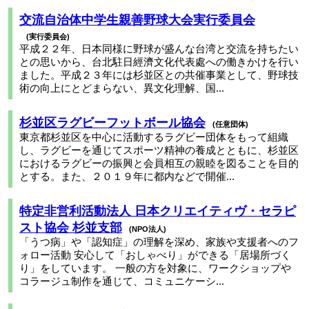
交流自治体中学生親善野球大会実行委員会
実行委員会
平成２２年、日本同様に野球が盛んな台湾と交流を持ちたい
との思いから、台北駐日經濟文化代表處への働きかけを行い
ました。平成２３年には杉並区との共催事業として、野球技
術の向上にとどまらない、異文化理解、国...
杉並区ラグビーフットボール協会
任意団体
東京都杉並区を中心に活動するラグビー団体をもって組織
し、ラグビーを通じてスポーツ精神の養成とともに、杉並区
におけるラグビーの振興と会員相互の親睦を図ることを目的
とする。また、２０１９年に都内などで開催...
特定非営利活動法人 日本クリエイティヴ・セラピ
スト協会 杉並支部
NPO法人
「うつ病」や「認知症」の理解を深め、家族や支援者へのフ
ォロー活動 安心して「おしゃべり」ができる「居場所づく
り」をしています。 一般の方を対象に、ワークショップや
コラージュ制作を通じて、コミュニケーシ...