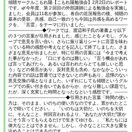
傾聴サークルこもれ陽【こもれ陽勉強会】2月2日のレポート
です。🌿今年度、第２回目の外部講師による勉強会を実施し
ました。会員は11名が参加し、各自の近況報告の後、傾聴の
基本の受容、共感、自己一致のうち今回は共感を高めるワー
クを、「言霊」をテーマに行いました。---------------------------
-----------------------◆ワークでは、渡辺和子氏の著書より以下
の３つの言葉が引用されました。感じたことをメモし、グル
ープで意見を言い合い、さらに振り返りシートに言霊を味わ
っている時の感想や考えなどを記入して終了しました。さま
ざまな意見が出ましたが、特に引用の言葉には『今まで考え
た事がなかった』『口にするのは難しい』『言う機会があれ
ば言ってあげたら、あるいは言われたらとても嬉しいと思
う』などの発言があり、反対意見も含め、なかなかこういっ
た内容での話は普通ではできないとの声もあり、忌憚のない
意見交換の場となりました。いずれにしても傾聴というグル
ープでの長い付き合いであるからか、かなり難しい課題でし
たが、深く充実した時間となったなという感想です。---------
---------------------------------------◆引用された言葉「時間の使い
方は、そのまま、いのちの使い方なのですよ。置かれたとこ
ろで咲いてください。」「いのちは大切だ。いのちを大切
に。そんなこと、何回言われるより、“あなたが大切だ”誰か
にそう言ってもらえるだけで生きてゆける。」「私たちには
偉大なことはできません。しかし、小さなことに大きな愛を
込めることはできるのです。」---------------------------------------