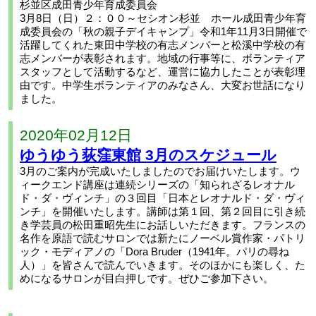
杉並区成田青少年育成委員会
3月8日（日）２：００～セシオン杉並 ホール成田青少年育
成委員会の「秋の親子デイキャンプ」令和1年11月3日開催で
活躍してくれた東田中学校の有志メンバーと松溪中学校の有
志メンバーが表彰されます。地域の行事等に、ボランティア
スタッフとして活動するなど、運営に協力したことが表彰理
由です。中学生ボランティアのみなさん、大変お世話になり
ました。
2020年02月12日
ゆうゆう荻窪東館 3月のスケジュール
3月のご案内が完成いたしましたのでお届けいたします。ウ
ィークエンド講座は連続シリーズの「知られざるレオナル
ド・ダ・ヴィンチ」の３回目「日本とレオナルド・ダ・ヴィ
ンチ」を開催いたします。講師は第１回、第２回目に引き続
き学芸員の松田重昭先生にお話しいただきます。フランスの
名作を原語で読むサロンでは新たにノーベル賞作家・パトリ
ック・モディアノの「Dora Bruder（1941年。パリの尋ね
人）」を皆さんで読んでいきます。そのほかにも楽しく、た
めになるサロンが目白押しです。ぜひご参加下さい。