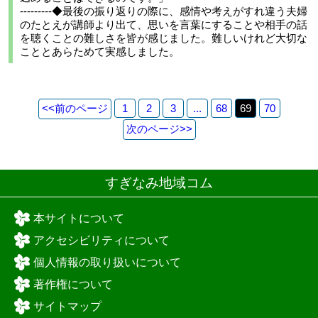
---------◆最後の振り返りの際に、感情や考えがすれ違う夫婦
のたとえが講師より出て、思いを言葉にすることや相手の話
を聴くことの難しさを皆が感じました。難しいけれど大切な
こととあらためて実感しました。
<<
前のページ
1
2
3
...
68
69
70
次のページ
>>
すぎなみ地域コム
本サイトについて
アクセシビリティについて
個人情報の取り扱いについて
著作権について
サイトマップ