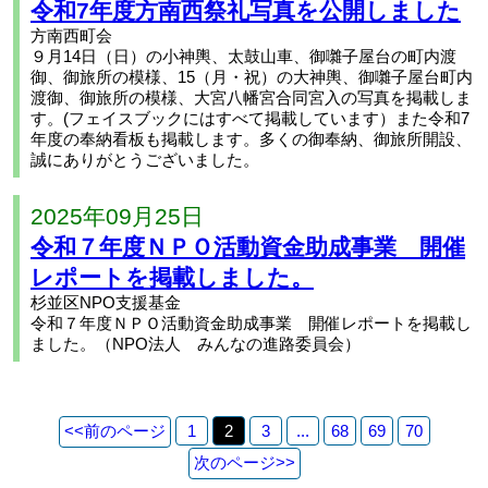
令和7年度方南西祭礼写真を公開しました
方南西町会
９月14日（日）の小神輿、太鼓山車、御囃子屋台の町内渡
御、御旅所の模様、15（月・祝）の大神輿、御囃子屋台町内
渡御、御旅所の模様、大宮八幡宮合同宮入の写真を掲載しま
す。(フェイスブックにはすべて掲載しています）また令和7
年度の奉納看板も掲載します。多くの御奉納、御旅所開設、
誠にありがとうございました。
2025年09月25日
令和７年度ＮＰＯ活動資金助成事業 開催
レポートを掲載しました。
杉並区NPO支援基金
令和７年度ＮＰＯ活動資金助成事業 開催レポートを掲載し
ました。（NPO法人 みんなの進路委員会）
<<
前のページ
1
2
3
...
68
69
70
次のページ
>>