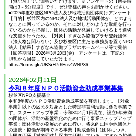
【無記名】でご回答いただけます。※アンケートの【所要時
間は3～5分程度】です。ぜひ皆様の声をお聞かせください。
■2025年度杉並区NPO法人及び地域活動団体向けアンケート
【目的】杉並区内のNPO法人及び地域活動団体が、どのよう
なことに困っているのか、それに対しどのような取組を行っ
ているのかを把握し、団体の活動が発展していけるよう適切
な支援を行うため。【対象】すぎなみ協働プラザ登録団体
（法人格は問わない）及び杉並区に主たる事務所を置くNPO
法人【結果】すぎなみ協働プラザのホームページ等で発信
【回答期限】2026年3月20日(金) アンケートは、下記の
URLから回答していただけます。
https://forms.gle/UBSrH7r6Eus4WNP86
2026年02月11日
令和８年度ＮＰＯ活動資金助成事業募集
杉並区NPO支援基金
令和8年度のＮＰＯ活動資金助成事業を募集します。【対象
事業】以下の区民を対象とした特定非営利活動に係る事業で
す。スタートアップ事業：令和8年4月1日現在、設立5年未満
の団体が、活動の基盤強化のために行う事業ステップアップ
事業：団体活動の発展のために行い、将来的に区や他団体と
の連携・協働が期待できる事業【助成金額】1団体につき、
上限30万円【対象団体】区内で活動している、すぎなみ協働