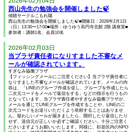
2026年02月04日
西山先生の勉強会を開催しました🍃
傾聴サークルこもれ陽
西山先生の勉強会を開催しました🍃■開催日：2026年2月1日
（日）13:30〜17:00■場所：ゆうゆう高円寺北館 2階 講座室■
参加者：講師1名、会員10名
2026年02月03日
当プラザ責任者になりすました不審なメ
ールが確認されています。
すぎなみ協働プラザ
【フィッシングメールにご注意ください】当プラザ責任者に
なりすました不審なメールが確認されています。メールの内
容は、「LINEのグループ作成を促し、グループを作成したら
二次元コードをメールで返信をする」などの指示を行うもの
となっています。当プラザ責任者やすぎなみ協働プラザが、
メールを通じてLINEグループを作成することや、LINEの二
次元コードをお送りいただくよう依頼することはありませ
ん。疑わしいメールが届きましたら、開封したり返信したり
せず、送信元が正しいか必ずご確認ください。十分ご注意く
ださいますようお願いいたします。同様に、杉並区内のNPO