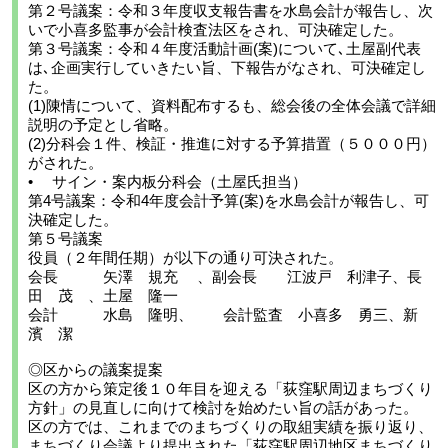
第２号議案：令和３年度収支報告書を水島会計が報告し、次
いで小喜多監事が会計検査法区をされ、可決確定した。
第３号議案：令和４年度活動計画(案)について､土屋副代表
は､企画実行していきたい旨、下報告がなされ、可決確定し
た。
(1)陳情について、資料配布するも、総会後の全体会議で詳細
説明の予定とし省略。
(2)分科会１件、検証・推進に対する予算措置（５０００円）
がされた。
• サイン・案内板分科会（土屋氏担当）
第4号議案：令和4年度会計予算(案)を水島会計が報告し、可
決確定した。
第５号議案
役員（２年間任期）が以下の通り可決された。
会長 矢澤 規充 、副会長 江波戸 利津子、長
田 茂 、土屋 隆一
会計 水島 隆明、 会計監査 小喜多 勇三、新
濱 潔
◎区からの議案提案
区の方から策定後１０年目を迎える「荻窪駅周辺まちづくり
方針」の見直しに向けて検討を始めたい旨の話があった。
区の方では、これまでのまちづくりの取組実績を振り返り、
まちづくり会議より提出された「荻窪駅周辺地区まちづくり