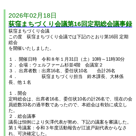
2026年02月18日
荻窪まちづくり会議第16回定期総会議事録
荻窪まちづくり会議
この度 荻窪まちづくり会議では下記のとおり第16回 定期
総会
を開催いたしました。
１． 開催日時 令和８年１月31日（土）10時～11時30分
２． 会場：ウェルファーム杉並4階 会議室２
３． 出席者数：出席16名、委任状10名 合計26名
４． 荻窪まちづくり担当 鈴木課長、大林係
長、他１名
１．開会
定時総会は、出席者16名、委任状10名の計26名で、現在の会
員総数33名の過半数であったので、本総会は有効に成立し
た。
２．総会議事
議長は恒例により矢澤代表が努め、下記の議案を審議した。
第１号議案：令和３年度活動報告が江波戸副代表からなさ
れ、可決確定した。