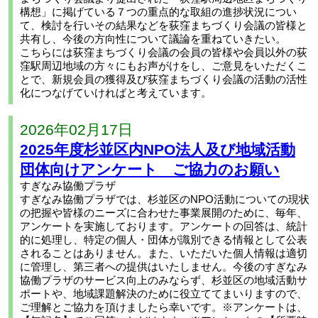
構想」に掲げている７つの重点的な取組の進捗状況につい
て、検討を行いその結果などを荻窪まちづくり会議の皆様と
共有し、今後の方向性について議論を重ねていきたい。
こちらには荻窪まちづくり会議の会員の皆様や会員以外の荻
窪駅周辺地域の方々にもお声がけをし、ご意見をいただくこ
とで、新規会員の獲得及び荻窪まちづくり会議の活動の活性
化につなげていければと考えています。
2026年02月17日
2025年度杉並区内NPO法人及び地域活動
団体向けアンケート ご協力のお願い
すぎなみ協働プラザ
すぎなみ協働プラザでは、杉並区のNPO活動についての現状
の把握や皆様のニーズに合わせた事業展開のために、毎年、
アンケートを実施しております。アンケートの回答は、統計
的に処理し、特定の個人・団体が識別できる情報として公表
されることはありません。また、いただいた個人情報は適切
に管理し、第三者への提供はいたしません。今後のすぎなみ
協働プラザのサービス向上のみならず、杉並区の地域活動サ
ポートや、地域課題解決のために役立ててまいりますので、
ご理解とご協力を頂けましたら幸いです。※アンケートは、