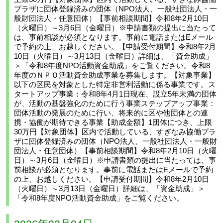
プラザに団体登録済みの団体（NPO法人、一般社団法人・一
般財団法人・任意団体）【事前相談期間】令和8年2月10日
（火曜日）～3月6日（金曜日）※申請書類の提出に当たって
は、事前相談が必須となります。事前に電話またはEメール
で予約の上、お越しください。【申請受付期間】令和8年2月
10日（火曜日）～3月13日（金曜日）詳細は、「資金助成」
＞「令和8年度NPO活動資金助成」をご覧ください。令和8
年度のＮＰＯ活動資金助成事業を募集します。【対象事業】
以下の区民を対象とした特定非営利活動に係る事業です。ス
タートアップ事業：令和8年4月1日現在、設立5年未満の団体
が、活動の基盤強化のために行う事業ステップアップ事業：
団体活動の発展のために行い、将来的に区や他団体との連
携・協働が期待できる事業【助成金額】1団体につき、上限
30万円【対象団体】区内で活動している、すぎなみ協働プラ
ザに団体登録済みの団体（NPO法人、一般社団法人・一般財
団法人・任意団体）【事前相談期間】令和8年2月10日（火曜
日）～3月6日（金曜日）※申請書類の提出に当たっては、事
前相談が必須となります。事前に電話またはEメールで予約
の上、お越しください。【申請受付期間】令和8年2月10日
（火曜日）～3月13日（金曜日）詳細は、「資金助成」＞
「令和8年度NPO活動資金助成」をご覧ください。