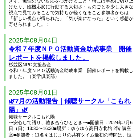
ぎず、無理のない対応を心がけること・時には早めに切り上
げたり、臨機応変に行動する大切さ・ものごとを少し大きな
視点で見てみることで気持ちが軽くなること参加者からは
「新しい視点が得られた」「気が楽になった」という感想が
寄せられました。：
2025年08月04日
令和７年度ＮＰＯ活動資金助成事業 開催
レポートを掲載しました。
杉並区NPO支援基金
令和７年度ＮＰＯ活動資金助成事業 開催レポートを掲載し
ました。（楽学倶楽部）
2025年08月01日
🌿7月の活動報告｜傾聴サークル「こもれ
陽」🌿
傾聴サークルこもれ陽
〜安心して語り、聴き合うひととき〜■開催日：2024年7月6
日（日）13:30〜16:30■場所：ゆうゆう高円寺北館 2階 講座
室■参加者：11名☀️はじまりの共有タイム最初の時間は、恒