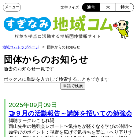
通常
大
特大
文字サイズ
地域コムトップページ
団体からのお知らせ
団体からのお知らせ
過去のお知らせ一覧です
ボックスに単語を入力して検索することもできます
2025年09月09日
🤝９月の活動報告～講師を招いての勉強会
傾聴サークルこもれ陽
西山先生の勉強会レポート〜気持ちが軽くなる学びの時間〜
📖学びのポイント：視野を広げて気持ちを楽に・へり下りす