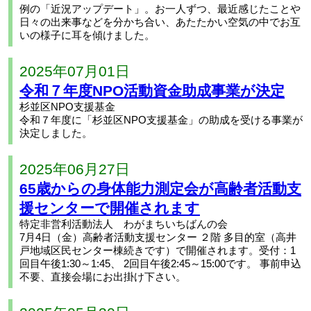
例の「近況アップデート」。お一人ずつ、最近感じたことや
日々の出来事などを分かち合い、あたたかい空気の中でお互
いの様子に耳を傾けました。
2025年07月01日
令和７年度NPO活動資金助成事業が決定
杉並区NPO支援基金
令和７年度に「杉並区NPO支援基金」の助成を受ける事業が
決定しました。
2025年06月27日
65歳からの身体能力測定会が高齢者活動支
援センターで開催されます
特定非営利活動法人 わがまちいちばんの会
7月4日（金）高齢者活動支援センター ２階 多目的室（高井
戸地域区民センター棟続きです）で開催されます。受付：1
回目午後1:30～1:45、 2回目午後2:45～15:00です。 事前申込
不要、直接会場にお出掛け下さい。