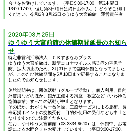
合せをお受けしています。（平日9:00-17:00、第3木曜日
13:00-17:00、但し第3日曜日は終日お休み。）どうぞご利用
ください。令和2年3月25日ゆうゆう大宮前館 運営責任者
2020年03月25日
ゆうゆう大宮前館の休館期間延長のお知ら
せ
特定非営利活動法人 ＣＢすぎなみプラス
ゆうゆう大宮前館は、新型コロナウイルス感染症の罹患予
防、拡大防止のため、3月31日まで臨時休館となってました
が、このたび休館期間を5月10日まで延長することになりま
したのでお知らせします。
休館期間中は、団体活動（グループ活動）、個人利用、目的
外使用などのほか、館が主催する講座・教室など（いわゆる
協働事業）すべての活動が中止となります。
そのほか、わがまち一番体操、三療サービスによる施術、長
寿応援ポイントの交換受付、目的外使用の受付なども中止と
なりますのでご注意ください。
なお、ゆうゆう大宮前館（03-3334-9640）は、休館中、お電
話によるお問合せをお受けしています。（平日9:00-17:00、