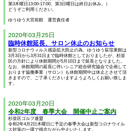
第3木曜日13:00-17:00、第3日曜日は終日お休み。）
どうぞご利用ください。
ゆうゆう大宮前館 運営責任者
2020年03月25日
臨時休館延長、サロン休止のお知らせ
新型コロナウィルス感染拡大防止の為、ゆうゆう荻窪東館は
3月3日から3月31日まで臨時休館としておりましたが、杉並
区の方針により休館期間が5月10日まで延長となりました。
なお、休館期間の延長に伴いシニア総合研究協会で企画して
おります協働事業（サロン）も休館期間中は休止とさせて頂
きますので、ご了承くださいますようよろしくお願い致しま
す。
2020年03月20日
令和2年度 春季大会 開催中止ご案内
杉並区ゴルフ連盟
令和2年4月2日木曜日に予定の春季大会は新型コロナウイル
ス対策の一環で残念ながら中止いたします。