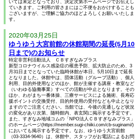
いては未定となっており、決定次第ホームページでお伝えし
ていきます。ご利用の皆さまにはご不便をおかけすることも
ございますが、ご理解ご協力のほどよろしくお願いいたしま
す。
2020年03月25日
ゆうゆう大宮前館の休館期間の延長(5月10
日まで)のお知らせ
特定非営利活動法人 ＣＢすぎなみプラス
新型コロナウイルス感染症の罹患予防、拡大防止のため、3
月31日までとなっていた臨時休館が本日、5月10日まで延長
となりました。休館中は、団体活動（グループ活動）、個人
利用、目的外使用などのほか、館が主催する講座・教室など
（いわゆる協働事業）すべての活動が中止となります。その
ほか、わがまち一番体操、三療サービスによる施術、長寿応
援ポイントの交換受付、目的外使用の受付なども中止となり
ますのでご注意ください。当館では、今後の見通しなど状況
の変化があり次第、随時館内、表玄関に掲示する予定です。
また、すぎなみ地域コムの「NPO法人ＣＢすぎなみプラス」
のホームページ(https://member.sugi-chiiki.com/cb-suginami/)
においても掲示する予定です。なお、ゆうゆう大宮前館
（03-3334-9640）は、休館中、スタッフがお電話によるお問