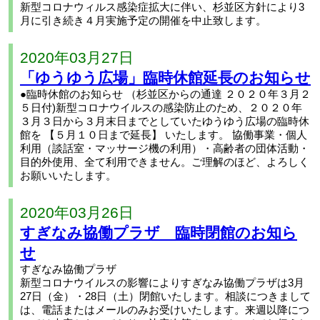
新型コロナウィルス感染症拡大に伴い、杉並区方針により3
月に引き続き４月実施予定の開催を中止致します。
2020年03月27日
「ゆうゆう広場」臨時休館延長のお知らせ
●臨時休館のお知らせ （杉並区からの通達 ２０２０年３月２
５日付)新型コロナウイルスの感染防止のため、２０２０年
３月３日から３月末日までとしていたゆうゆう広場の臨時休
館を 【５月１０日まで延長】 いたします。 協働事業・個人
利用（談話室・マッサージ機の利用）・高齢者の団体活動・
目的外使用、全て利用できません。ご理解のほど、よろしく
お願いいたします。
2020年03月26日
すぎなみ協働プラザ 臨時閉館のお知ら
せ
すぎなみ協働プラザ
新型コロナウイルスの影響によりすぎなみ協働プラザは3月
27日（金）・28日（土）閉館いたします。相談につきまして
は、電話またはメールのみお受けいたします。来週以降につ