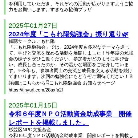
を利用していただき、それぞれの活動が広がりますようご協
力をお願いします。すぎなみ協働プラザ
2025年01月27日
2024年度「こもれ陽勉強会」振り返り🌿
傾聴サークルこもれ陽
「こもれ陽勉強会」では、2024年度も多彩なテーマを通じ
て、学びと交流を深める活動を展開しました！昨年度の勉強
会の様子をぜひご覧ください。参加者がどのように学び合
い、成長し合ったのか、その温かな場面をご紹介していま
す。✨今年も、参加者同士の交流と成長を支える活動を続け
てまいります。次回の勉強会にもどうぞご期待ください！📎
詳細はこちらから👇こもれ陽勉強会 お知らせページ
https://tinyurl.com/28axfa2f
2025年01月15日
令和６年度ＮＰＯ活動資金助成事業 開催
レポートを掲載しました。
杉並区NPO支援基金
令和６年度ＮＰＯ活動資金助成事業 開催レポートを掲載し