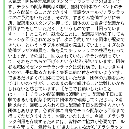
人気は「阿佐谷地域区民センターチラシラックの貸出」で
す。チラシの配架期間は3週間、無料で団体のイベントのチ
ラシを配架することができます。電話やメールでチラシラッ
クのご予約をいただき、その後、すぎなみ協働プラザに来
所、配架用のスタンプを押して、団体の方ご自身で配架から
回収までをしていただく、というものです。【困っていま
す・・・】ところが、残念なことに、配架期間が終了しても
チラシが回収されておらず、次に予約している団体が配架で
きない、というトラブルが何度か発生しています。すぎなみ
協働プラザの職員も、折を見てチラシラックの整理を行って
いますが、その度に、回収されていないチラシが残ってい
て、それをこちらで下げるという状況が続いています。阿佐
谷地域区民センターチラシラックは受付横で、目につきやす
いので、手に取る方も多く集客に結び付きやすいようです。
できるだけ多くの団体にご利用いただき、団体の活動を広め
てほしいのですが、このままの形で続けることは難しいかも
しれないと感じています。【そこでお願いしたいこと
は・・・】チラシの配架期間は3週間です。配架終了日に回
収できるかを配架予約前に団体内で確認してください。3週
間以内で、回収に来られる日に配架終了日を設定するという
団体もあります。必ず団体ご自身でチラシ配架から回収まで
行ってただきますよう、お願いいたします。今後、チラシラ
ック利用を存続するためには、皆様のご協力が必要です。ル
ールを守って、気持ちよく“協力しあいながら”チラシラック