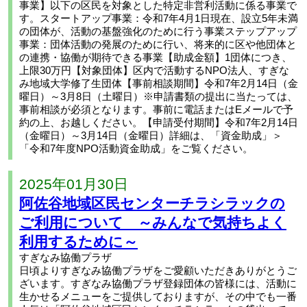
事業】以下の区民を対象とした特定非営利活動に係る事業で
す。スタートアップ事業：令和7年4月1日現在、設立5年未満
の団体が、活動の基盤強化のために行う事業ステップアップ
事業：団体活動の発展のために行い、将来的に区や他団体と
の連携・協働が期待できる事業【助成金額】1団体につき、
上限30万円【対象団体】区内で活動するNPO法人、すぎな
み地域大学修了生団体【事前相談期間】令和7年2月14日（金
曜日）～3月8日（土曜日）※申請書類の提出に当たっては、
事前相談が必須となります。事前に電話またはEメールで予
約の上、お越しください。【申請受付期間】令和7年2月14日
（金曜日）～3月14日（金曜日）詳細は、「資金助成」＞
「令和7年度NPO活動資金助成」をご覧ください。
2025年01月30日
阿佐谷地域区民センターチラシラックの
ご利用について ～みんなで気持ちよく
利用するために～
すぎなみ協働プラザ
日頃よりすぎなみ協働プラザをご愛顧いただきありがとうご
ざいます。すぎなみ協働プラザ登録団体の皆様には、活動に
生かせるメニューをご提供しておりますが、その中でも一番