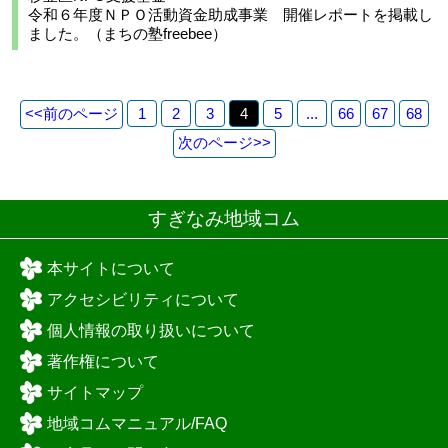
令和６年度ＮＰＯ活動資金助成事業 開催レポートを掲載し
ました。（まちの塾freebee）
<<
前のページ
1
2
3
4
5
...
66
67
68
次のページ
>>
すぎなみ地域コム
本サイトについて
アクセシビリティについて
個人情報の取り扱いについて
著作権について
サイトマップ
地域コムマニュアル/FAQ