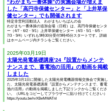
“わがまち一番体操”の実施会場が増えま
した「高円寺保健センター」と「上井草保
健センター」でも開催されます
特定非営利活動法人 わがまちいちばんの会
わがまち一番体操の追加会場（日程）は、高円寺保健センタ
ー（4/7・6/2・9/1）上井草保健センター（4/3・5/1・6/5・
7/3・9/4）いずれも9時30分受付9時45分スタートです。詳細
はホームページ内チラシをご覧ください。
2025年03月19日
太陽光発電基礎講座’24『設置からメンテ
ナンスまで、蓄電池の活用』の動画を掲載
しました
2025年3月1日に開催した太陽光発電機器情報交換会で実施し
た、太陽光発電基礎講座『設置からメンテナンスまで、蓄電
池の活用』の動画を掲載しました下記リンクからご覧くださ
い。（URLをコピーしてブラウザーに貼り付けてください）
https://youtu.be/rvXBeMWATnI